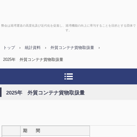
一般財団法人 港湾近代化促進
弊会は港湾運送の高度化及び近代化を促進し、港湾機能の向上に寄与することを目的とする団体で
す。
協議会
トップ
›
統計資料
›
外貿コンテナ貨物取扱量
›
2025年 外貿コンテナ貨物取扱量
2025年 外貿コンテナ貨物取扱量
期 間